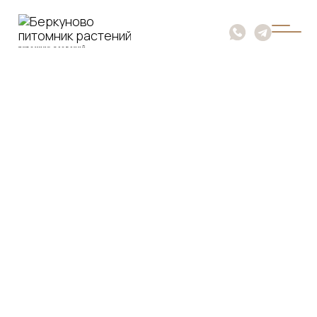
питомник растений
Беркуново
питомник
растений