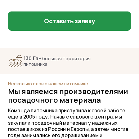
Выращиваем в контейнерах и в открытом
грунте
Оставить заявку
130 Га+
2
большая территория
питомника
к
Несколько слов о нашем питомнике
Мы являемся производителями
посадочного материала
Команда питомника приступила к своей работе
еще в 2005 году. Начав с садового центра, мы
закупали посадочный материал у надежных
поставщиков из России и Европы, а затем многие
годы занимались его доращиванием и