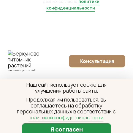
данных согласно
политики
конфиденциальности
.
Консультация
питомник растений
О питомнике
Галерея
Технологии
Производство
Наш сайт использует cookie для
Контакты
улучшения работы сайта.
Продолжая им пользоваться, вы
8 (495) 646-05-56
соглашаетесь на обработку
pitomnik@berkunovo.ru
персональных данных в соответствии с
.
политикой конфиденциальности
Все права защищены.
Данный сайт носит информационно-справочный характер
и ни при каких условиях не является публичной офертой.
Я согласен